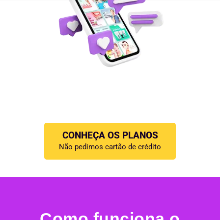
Teste grátis por 7 dias
e ganhe 5 posts para baixar
CONHEÇA OS PLANOS
Não pedimos cartão de crédito
Como funciona o