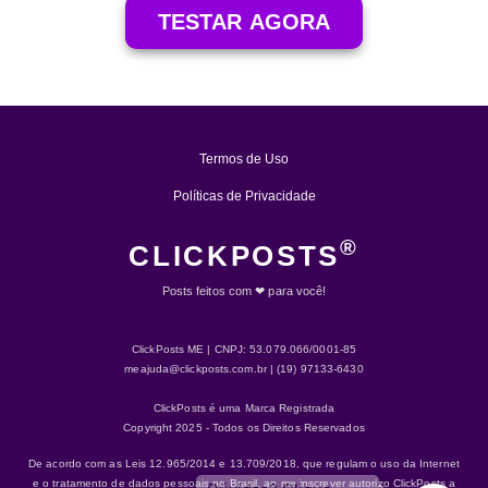
TESTAR AGORA
Termos de Uso
Políticas de Privacidade
®
CLICKPOSTS
Posts feitos com ❤ para você!
ClickPosts ME | CNPJ: 53.079.066/0001-85
meajuda@clickposts.com.br
| (19) 97133-6430
ClickPosts é uma Marca Registrada
Copyright 2025 - Todos os Direitos Reservados
De acordo com as Leis 12.965/2014 e 13.709/2018, que regulam o uso da Internet
e o tratamento de dados pessoais no Brasil, ao me inscrever autorizo ClickPosts a