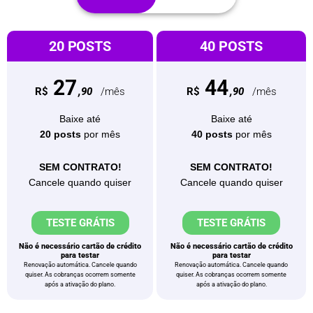
20 POSTS
20 POSTS
40 POSTS
40 POSTS
27
44
R$334,80
R$538,80
R$
,90
/mês
R$
,90
/mês
249
349
R$
,00
/ano
R$
,00
/ano
Baixe até
Baixe até
20 posts
por mês
40 posts
por mês
Baixe até
Baixe até
20 posts
por mês
40 posts
por mês
SEM CONTRATO!
SEM CONTRATO!
Cancele quando quiser
Cancele quando quiser
Acesso por 12 meses
Acesso por 12 meses
TESTE GRÁTIS
TESTE GRÁTIS
TESTE GRÁTIS
TESTE GRÁTIS
Não é necessário cartão de crédito
Não é necessário cartão de crédito
para testar
para testar
Não é necessário cartão de crédito
Não é necessário cartão de crédito
Renovação automática. Cancele quando
Renovação automática. Cancele quando
para testar
para testar
quiser.
As cobranças ocorrem somente
quiser.
As cobranças ocorrem somente
após a ativação do plano.
após a ativação do plano.
Pagamento em até 6x sem juros ou à vista
Pagamento em até 6x sem juros ou à vista
no boleto ou pix.
no boleto ou pix.