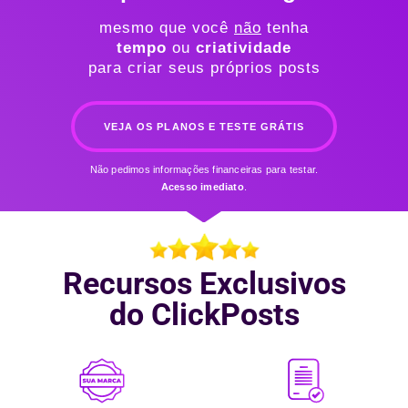
mesmo que você
não
tenha
tempo
ou
criatividade
para criar seus próprios posts
VEJA OS PLANOS E TESTE GRÁTIS
Não pedimos informações financeiras para testar.
Acesso
imediato
.
Recursos Exclusivos
do ClickPosts